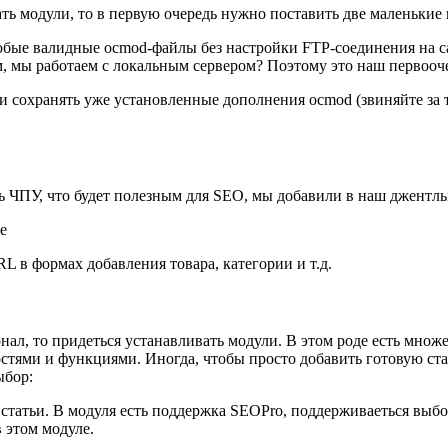
ать модули, то в первую очередь нужно поставить две маленьки
юбые валидные ocmod-файлы без настройки FTP-соединения на с
им, мы работаем с локальным сервером? Поэтому это наш первоо
 и сохранять уже установленные дополнения ocmod (звиняйте за 
ть ЧПУ, что будет полезным для SEO, мы добавили в наш джентл
е
L в формах добавления товара, категории и т.д.
онал, то придеться устанавливать модули. В этом роде есть мно
тями и функциями. Иногда, чтобы просто добавить готовую стат
ыбор:
, статьи. В модуля есть поддержка SEOPro, поддерживаеться выб
 этом модуле.