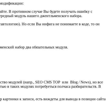
е модификации:
айте. В противном случае Вы будете получать ошибку с
чередный модуль нашего джентльменского набора.
тавтологию). Но если Вы нифига не понимаете в коде, то он
ьменский набор два обязательных модуля.
жество модулей (напр., SEO CMS TOP или Blog / News), но все
ью в таких модулях потребуеться полчаса разбирательств. В
ор картинки к записи, есть виждеты для вывода в позиции сайта