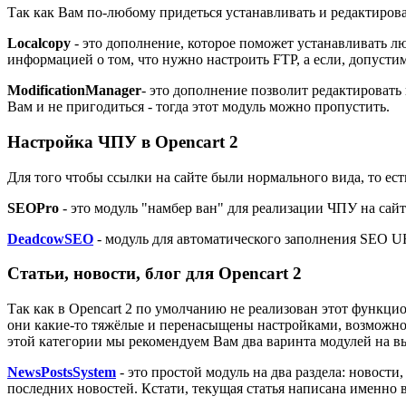
Так как Вам по-любому придеться устанавливать и редактиров
Localcopy
- это дополнение, которое поможет устанавливать л
информацией о том, что нужно настроить FTP, а если, допуст
ModificationManager
- это дополнение позволит редактировать
Вам и не пригодиться - тогда этот модуль можно пропустить.
Настройка ЧПУ в Opencart 2
Для того чтобы ссылки на сайте были нормального вида, то ес
SEOPro
- это модуль "намбер ван" для реализации ЧПУ на сайт
DeadcowSEO
- модуль для автоматического заполнения SEO UR
Статьи, новости, блог для
Opencart 2
Так как в Opencart 2 по умолчанию не реализован этот функци
они какие-то тяжёлые и перенасыщены настройками, возможнос
этой категории мы рекомендуем Вам два варинта модулей на в
NewsPostsSystem
- это простой модуль на два раздела: новости
последних новостей. Кстати, текущая статья написана именно в