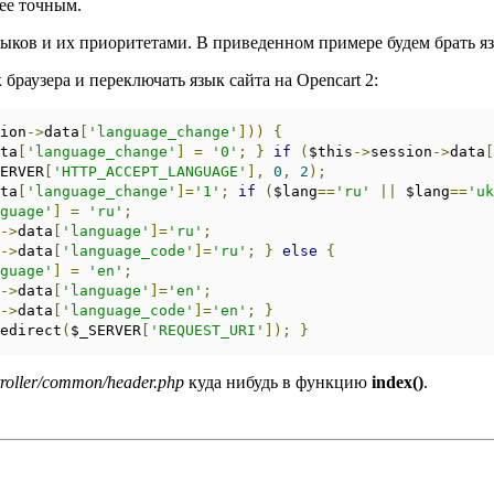
лее точным.
зыков и их приоритетами. В приведенном примере будем брать 
раузера и переключать язык сайта на Opencart 2:
ion
->
data
[
'language_change'
]))
{
ta
[
'language_change'
]
=
'0'
;
}
if
(
$this
->
session
->
data
[
ERVER
[
'HTTP_ACCEPT_LANGUAGE'
],
0
,
2
);
ta
[
'language_change'
]=
'1'
;
if
(
$lang
==
'ru'
||
 $lang
==
'uk
guage'
]
=
'ru'
;
->
data
[
'language'
]=
'ru'
;
->
data
[
'language_code'
]=
'ru'
;
}
else
{
guage'
]
=
'en'
;
->
data
[
'language'
]=
'en'
;
->
data
[
'language_code'
]=
'en'
;
}
edirect
(
$_SERVER
[
'REQUEST_URI'
]);
}
troller/common/header.php
куда нибудь в функцию
index()
.