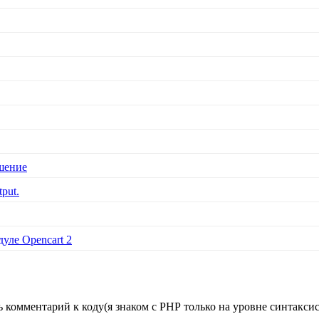
ешение
tput.
дуле Opencart 2