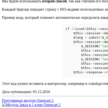
Мы будем использовать
второй способ
, так как считаем его бо
Каждый браузер передает строку с ISO-кодами используемых я
Пример кода, который поможет автоматически определить язык б
if
(!
isset
(
$this
->
sess
    $this
->
session
->
da
    $lang 
=
 substr
(
$_S
    $this
->
session
->
da
        $_SESSION
[
'lan
        $this
->
session
        $this
->
session
        $_SESSION
[
'lan
        $this
->
session
        $this
->
session
    $this
->
response
->
r
Этот код нужно вставить в контроллер, например в
/catalog/con
Дата публикации:
05.12.2016
Популярные модули Opencart 2