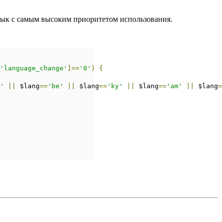
язык с самым высоким приоритетом использования.
'language_change'
]==
'0'
)
{
'
||
 $lang
==
'be'
||
 $lang
==
'ky'
||
 $lang
==
'am'
||
 $lang
=