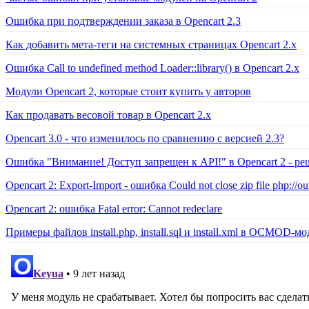
Ошибка при подтверждении заказа в Opencart 2.3
Как добавить мета-теги на системных страницах Opencart 2.x
Ошибка Call to undefined method Loader::library() в Opencart 2.x
Модули Opencart 2, которые стоит купить у авторов
Как продавать весовой товар в Opencart 2.x
Opencart 3.0 - что изменилось по сравнению с версией 2.3?
Ошибка "Внимание! Доступ запрещен к API!" в Opencart 2 - р
Opencart 2: Export-Import - ошибка Could not close zip file php://ou
Opencart 2: ошибка Fatal error: Cannot redeclare
Примеры файлов install.php, install.sql и install.xml в OCMOD-мо