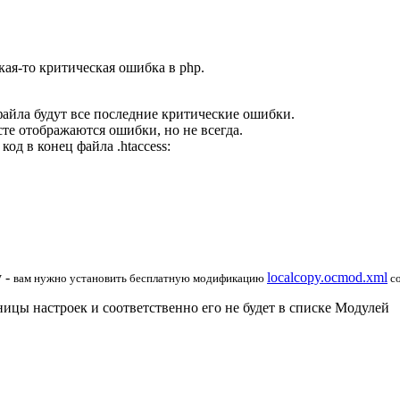
кая-то критическая ошибка в php.
о файла будут все последние критические ошибки.
те отображаются ошибки, но не всегда.
 код
в конец файла .htaccess:
у -
localcopy.ocmod.xml
вам нужно установить бесплатную
модификацию
со
ицы настроек и соответственно его не будет в списке Модулей