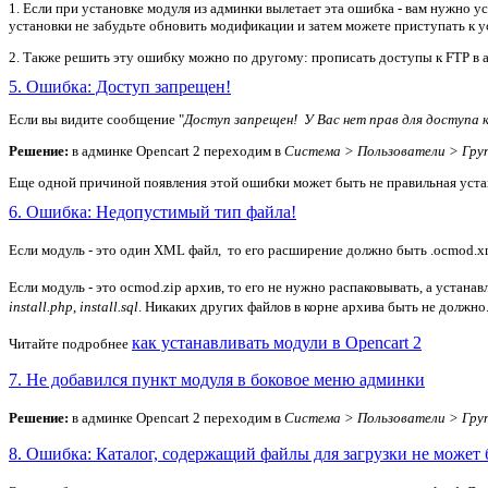
1. Если при установке модуля из админки вылетает эта ошибка - вам нужно 
установки не забудьте обновить модификации и затем можете приступать к у
2. Также решить эту ошибку можно по другому: прописать доступы к FTP в а
5. Ошибка: Доступ запрещен!
Если вы видите сообщение "
Доступ запрещен! У Вас нет прав для доступа 
Решение:
в админке Opencart 2 переходим в
Система > Пользователи > Гру
Еще одной причиной появления этой ошибки может быть не правильная устано
6. Ошибка: Недопустимый тип файла!
Если модуль - это один XML файл, то его расширение должно быть .ocmod.x
Если модуль - это ocmod.zip архив, то его не нужно распаковывать, а устанав
install.php
,
install.sql
. Никаких других файлов в корне архива быть не должно
как устанавливать модули в Opencart 2
Читайте подробнее
7. Не добавился пункт модуля в боковое меню админки
Решение:
в админке Opencart 2 переходим в
Система > Пользователи > Гру
8. Ошибка: Каталог, содержащий файлы для загрузки не может 