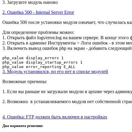
3. Загрузите модуль наново
2. Ошибка 500 - Internal Server Error
Ошибка 500 после установки модуля означает, что случилась ка
Для определение проблемы можно:
1. Открыть файл logs/error.log на вашем сервере. В конце этог
2. Открыть в админке Инструменты > Логи ошибок - в этом мес
3. Включить вывод ошибок php на экран - добавить следующий
php_value display_errors 1
php_value display_startup_errors 1
php_value error_reporting E_ALL
3. Модуль установился, но его нет в списке модулей
Возможные причины:
1. Если вы раньше не загружали модули в архиве через админк
2. Возможно в устанавливаемого модуля нет собственной стран
4. Ошибка: FTP должен быть включен в настройках
Два варианта решения: