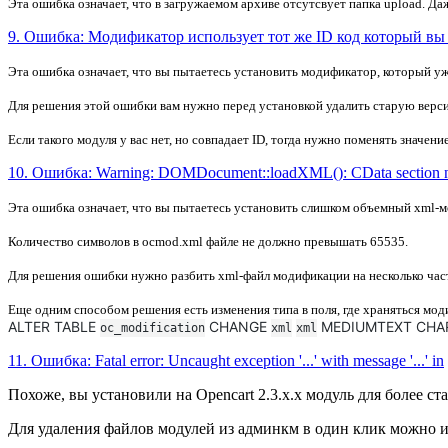
Эта ошибка означает, что в загружаемом архиве отсутсвует папка upload. Даж
9. Ошибка: Модификатор использует тот же ID код который вы 
Эта ошибка означает, что вы пытаетесь установить модификатор, который уже
Для решения этой ошибки вам нужно перед установкой удалить старую вер
Если такого модуля у вас нет, но совпадает ID, тогда нужно поменять значе
10. Ошибка: Warning: DOMDocument::loadXML(): CData section no
Эта ошибка означает, что вы пытаетесь установить слишком
объемный xml-
м
Количество символов в ocmod.xml файле не должно превышать
65535
.
Для решения ошибки нужно разбить xml-файл модификации на несколько частей
Еще одним способом решения есть изменения типа в поля, где храняться мод
ALTER TABLE
CHANGE
MEDIUMTEXT CHARA
oc_modification
xml
xml
11. Ошибка: Fatal error: Uncaught exception '...' with message '...' in
Похоже, вы установили на Opencart 2.3.x.x модуль для более с
Для удаления файлов модулей из админкм в один клик можно 