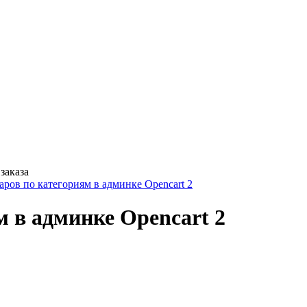
заказа
аров по категориям в админке Opencart 2
 в админке Opencart 2