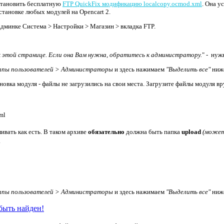
установить бесплатную
FTP QuickFix модификацию localcopy.ocmod.xml
. Она у
становке любых модулей на Opencart 2.
дминке Система > Настройки > Магазин > вкладка FTP.
к этой странице. Если она Вам нужна, обратитесь к администратору.
" - нуж
ппы пользователей > Администраторы
и здесь нажимаем
"Выделить все"
ниже
вка модуля - файлы не загрузились на свои места. Загрузите файлы модуля в
ml
ливать как есть. В таком архиве
обязательно
должна быть папка
upload
(может
.
ппы пользователей > Администраторы
и здесь нажимаем
"Выделить все"
ниже
быть найден!