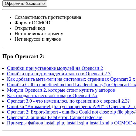
Оформить бесплатно
Cовместимость протестирована
Формат OCMOD
Открытый код
Нет привязки к домену
Нет вирусов и жучков
Про Opencart 2:
Ошибки при установке модулей на Opencart 2
Ошибка при подтверждении заказа в Opencart 2.3
Как добавить мета-теги на системных страницах Opencart 2.x
Ошибка Call to undefined method Loader::library() в Opencart 2.
Модули Opencart 2, которые стоит купить у авторов
Как продавать весовой товар в Opencart 2.x
Opencart 3.0 - что изменилось по сравнению с версией 2.3?
Ошибка "Внимание! Доступ запрещен к API!" в Opencart 2 -
Opencart 2: Export-Import - ошибка Could not close zip file php://
Opencart 2: ошибка Fatal error: Cannot redeclare
Примеры файлов install.php, install.sql и install.xml в OCMOD-