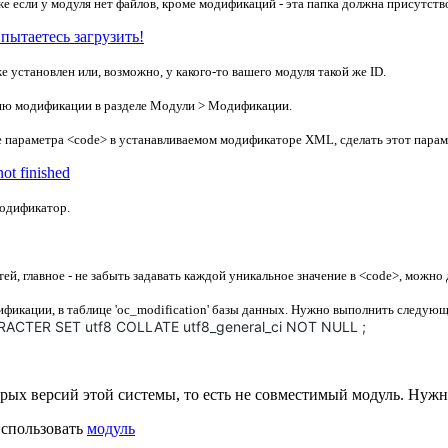
е если у модуля нет файлов, кроме модификаций - эта папка должна присутство
пытаетесь загрузить!
 установлен или, возможно, у какого-то вашего модуля такой же ID.
сию модификации в разделе Модули > Модификации.
ние параметра <code> в устанавливаемом модификаторе XML, сделать этот пара
t finished
одификатор.
, главное - не забыть задавать каждой уникальное значение в <code>, можно 
ификации, в таблице 'oc_modification' базы данных. Нужно выполнить следую
CTER SET utf8 COLLATE utf8_general_ci NOT NULL ;
тарых версий этой системы, то есть не совместимый модуль. Нужн
использовать
модуль