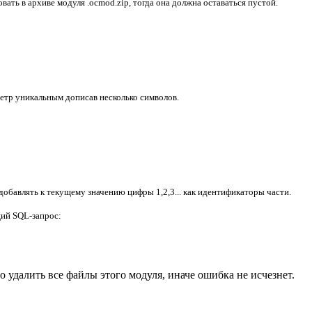
вать в архиве модуля .ocmod.zip, тогда она должна оставаться пустой.
метр уникальным дописав несколько символов.
добавлять к текущему значению цифры 1,2,3... как идентификаторы части.
щий SQL-запрос:
о удалить все файлы этого модуля, иначе ошибка не исчезнет.