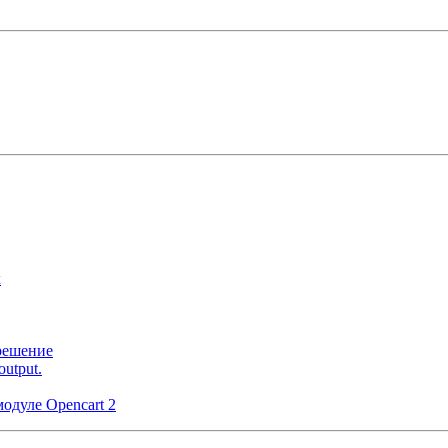
x
 решение
output.
модуле Opencart 2