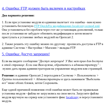
4. Ошибка: FTP должен быть включен в настройках
Два варианта решения:
1. Если при установке модуля из админки вылетает эта ошибка - вам нужно
установить бесплатную
FTP QuickFix модификацию localcopy.ocmod.xml
.
Она установиться без проблем через тот же установщик дополнений, только
после установки не забудьте обновить модификации и затем можете
приступать к установке любых модулей на Opencart 2.
2. Также решить эту ошибку можно по другому: прописать доступы к FTP в
админке Система > Настройки > Магазин > вкладка FTP.
5. Ошибка: Доступ запрещен!
Если вы видите сообщение "
Доступ запрещен! У Вас нет прав для доступа
к этой странице. Если она Вам нужна, обратитесь к администратору.
" -
нужно дать права администраторам на управление модулем или страницей.
Решение:
в админке Opencart 2 переходим в
Система > Пользователи >
Группы пользователей > Администраторы
и здесь нажимаем
"Выделить
все"
ниже обоих блоков, затем
Сохранить
.
Еще одной причиной появления этой ошибки может быть не правильная
установка модуля - файлы не загрузились на свои места. Загрузите файлы
модуля вручную на сервер или установите фикс
localcopy
и переустановите
модуль.