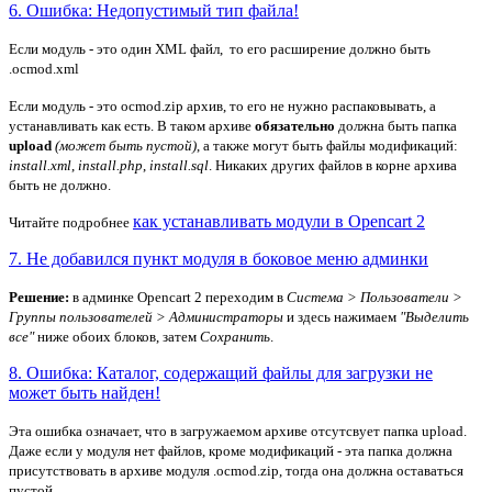
6. Ошибка: Недопустимый тип файла!
Если модуль - это один XML файл, то его расширение должно быть
.ocmod.xml
Если модуль - это ocmod.zip архив, то его не нужно распаковывать, а
устанавливать как есть. В таком архиве
обязательно
должна быть папка
upload
(может быть пустой)
, а также могут быть файлы модификаций:
install.xml
,
install.php
,
install.sql
. Никаких других файлов в корне архива
быть не должно.
как устанавливать модули в Opencart 2
Читайте подробнее
7. Не добавился пункт модуля в боковое меню админки
Решение:
в админке Opencart 2 переходим в
Система > Пользователи >
Группы пользователей > Администраторы
и здесь нажимаем
"Выделить
все"
ниже обоих блоков, затем
Сохранить
.
8. Ошибка: Каталог, содержащий файлы для загрузки не
может быть найден!
Эта ошибка означает, что в загружаемом архиве отсутсвует папка upload.
Даже если у модуля нет файлов, кроме модификаций - эта папка должна
присутствовать в архиве модуля .ocmod.zip, тогда она должна оставаться
пустой.