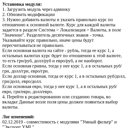
Установка модуля:
1. Загрузить модуль через админку
2. Обновить модификации
3. Нужно добавить валюты и указать правильно курс по
отношению к основной валюте. Курс для каждой валюты
задается в разделе Система > Локализация > Валюты, в поле
"Значение". Разделитель десятичных знаков - точка.
Указывайте курс правильно, иначе цены будут
пересчитываться не правильно.
Если основная валюта на сайте - рубль, тогда ее курс 1, а
остальных валютах курс будет по отношению к этой валюте,
то есть грн/руб, долл/руб и евро/руб, а не наоборот.
Если основная гривна, тогда у нее курс 1, а в остальных руб/
грн, долл/грн, евро/грн.
Если доллар основная, тогда ее курс 1, а в остальных руб/долл,
грн/долл, евро/долл.
Если основная евро, тогда у нее курс 1, а в остальных руб/
евро, грн/евро, долл/евро.
4. Перейти к редактированию или созданию товара, во
вкладке Данные возле поля цены должен появиться выбор
валюты.
Лог изменений:
02.12.2019 - совместимость с модулями "Умный фильтр" и
"Экспорт YML".