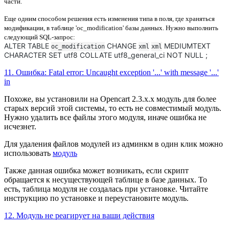
части.
Еще одним способом решения есть изменения типа в поля, где храняться
модификации, в таблице 'oc_modification' базы данных. Нужно выполнить
следующий SQL-запрос:
ALTER TABLE
CHANGE
MEDIUMTEXT
oc_modification
xml
xml
CHARACTER SET utf8 COLLATE utf8_general_ci NOT NULL ;
11. Ошибка: Fatal error: Uncaught exception '...' with message '...'
in
Похоже, вы установили на Opencart 2.3.x.x модуль для более
старых версий этой системы, то есть не совместимый модуль.
Нужно удалить все файлы этого модуля, иначе ошибка не
исчезнет.
Для удаления файлов модулей из админкм в один клик можно
использовать
модуль
Также данная ошибка может возникать, если скрипт
обращается к несуществующей таблице в базе данных. То
есть, таблица модуля не создалась при установке. Читайте
инструкцию по установке и переустановите модуль.
12. Модуль не реагирует на ваши действия