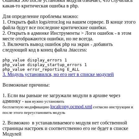
Ошибка 500 после установки модуля означает, что случилась
какая-то критическая ошибка в php.
Для определение проблемы можно:
1. Открыть файл logs/error.log на вашем сервере. В конце этого
файла будут все последние критические ошибки.
2. Открыть в админке Инструменты > Логи ошибок - в этом
месте отображаются ошибки, но не всегда.
3. Включить вывод ошибок php на экран - добавить
следующий код
в конец файла .htaccess:
php_value display_errors 1
php_value display_startup_errors 1
php_value error_reporting E_ALL
3. Модуль установился, но его нет в списке модулей
Возможные причины:
1. Если вы раньше не загружали модули в архиве через
админку -
вам нужно установить
localcopy.ocmod.xml
бесплатную
модификацию
согласно инструкции и
после этого переустановить модуль
2. Возможно в устанавливаемого модуля нет собственной
страницы настроек и соответственно его не будет в списке
Модулей