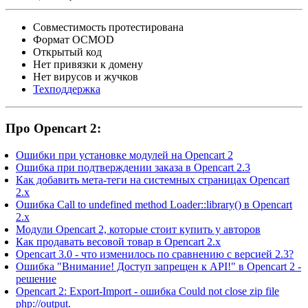
Cовместимость протестирована
Формат OCMOD
Открытый код
Нет привязки к домену
Нет вирусов и жучков
Техподдержка
Про Opencart 2:
Ошибки при установке модулей на Opencart 2
Ошибка при подтверждении заказа в Opencart 2.3
Как добавить мета-теги на системных страницах Opencart
2.x
Ошибка Call to undefined method Loader::library() в Opencart
2.x
Модули Opencart 2, которые стоит купить у авторов
Как продавать весовой товар в Opencart 2.x
Opencart 3.0 - что изменилось по сравнению с версией 2.3?
Ошибка "Внимание! Доступ запрещен к API!" в Opencart 2 -
решение
Opencart 2: Export-Import - ошибка Could not close zip file
php://output.