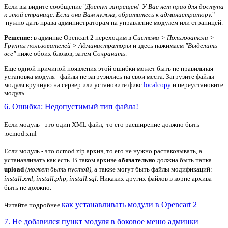
Если вы видите сообщение "
Доступ запрещен! У Вас нет прав для доступа
к этой странице. Если она Вам нужна, обратитесь к администратору.
" -
нужно дать права администраторам на управление модулем или страницей.
Решение:
в админке Opencart 2 переходим в
Система > Пользователи >
Группы пользователей > Администраторы
и здесь нажимаем
"Выделить
все"
ниже обоих блоков, затем
Сохранить
.
Еще одной причиной появления этой ошибки может быть не правильная
установка модуля - файлы не загрузились на свои места. Загрузите файлы
модуля вручную на сервер или установите фикс
localcopy
и переустановите
модуль.
6. Ошибка: Недопустимый тип файла!
Если модуль - это один XML файл, то его расширение должно быть
.ocmod.xml
Если модуль - это ocmod.zip архив, то его не нужно распаковывать, а
устанавливать как есть. В таком архиве
обязательно
должна быть папка
upload
(может быть пустой)
, а также могут быть файлы модификаций:
install.xml
,
install.php
,
install.sql
. Никаких других файлов в корне архива
быть не должно.
как устанавливать модули в Opencart 2
Читайте подробнее
7. Не добавился пункт модуля в боковое меню админки