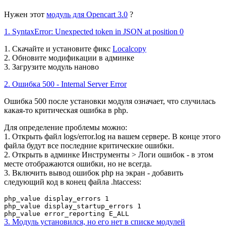
Нужен этот
модуль для Opencart 3.0
?
1. SyntaxError: Unexpected token in JSON at position 0
1. Скачайте и установите фикс
Localcopy
2. Обновите модификации в админке
3. Загрузите модуль наново
2. Ошибка 500 - Internal Server Error
Ошибка 500 после установки модуля означает, что случилась
какая-то критическая ошибка в php.
Для определение проблемы можно:
1. Открыть файл logs/error.log на вашем сервере. В конце этого
файла будут все последние критические ошибки.
2. Открыть в админке Инструменты > Логи ошибок - в этом
месте отображаются ошибки, но не всегда.
3. Включить вывод ошибок php на экран - добавить
следующий код
в конец файла .htaccess:
php_value display_errors 1
php_value display_startup_errors 1
php_value error_reporting E_ALL
3. Модуль установился, но его нет в списке модулей