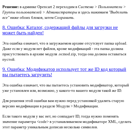
Решение:
в админке Opencart 2 переходим в
Система > Пользователи >
Группы пользователей > Администраторы
и здесь нажимаем
"Выделить
все"
ниже обоих блоков, затем
Сохранить
.
8. Ошибка: Каталог, содержащий файлы для загрузки не
может быть найден!
Эта ошибка означает, что в загружаемом архиве отсутсвует папка upload.
Даже если у модуля нет файлов, кроме модификаций - эта папка должна
присутствовать в архиве модуля .ocmod.zip, тогда она должна оставаться
пустой.
9. Ошибка: Модификатор использует тот же ID код который
вы пытаетесь загрузить!
Эта ошибка означает, что вы пытаетесь установить модификатор, который
уже установлен или, возможно, у какого-то вашего модуля такой же ID.
Для решения этой ошибки вам нужно перед установкой удалить старую
версию модификации в разделе Модули > Модификации.
Если такого модуля у вас нет, но совпадает ID, тогда нужно поменять
значение параметра <code> в устанавливаемом модификаторе XML, сделать
этот параметр уникальным дописав несколько символов.