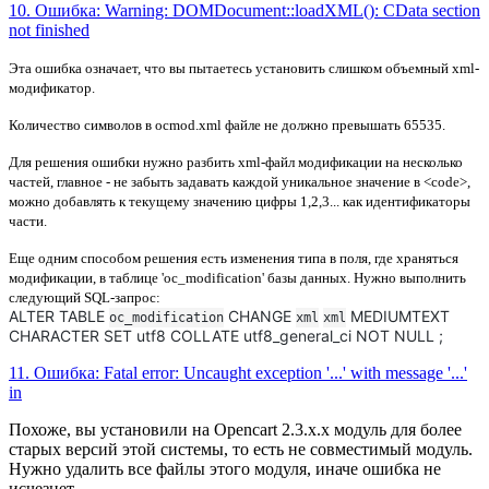
10. Ошибка: Warning: DOMDocument::loadXML(): CData section
not finished
Эта ошибка означает, что вы пытаетесь установить слишком
объемный xml-
модификатор.
Количество символов в ocmod.xml файле не должно превышать
65535
.
Для решения ошибки нужно разбить xml-файл модификации на несколько
частей, главное - не забыть задавать каждой уникальное значение в <code>,
можно добавлять к текущему значению цифры 1,2,3... как идентификаторы
части.
Еще одним способом решения есть изменения типа в поля, где храняться
модификации, в таблице 'oc_modification' базы данных. Нужно выполнить
следующий SQL-запрос:
ALTER TABLE
CHANGE
MEDIUMTEXT
oc_modification
xml
xml
CHARACTER SET utf8 COLLATE utf8_general_ci NOT NULL ;
11. Ошибка: Fatal error: Uncaught exception '...' with message '...'
in
Похоже, вы установили на Opencart 2.3.x.x модуль для более
старых версий этой системы, то есть не совместимый модуль.
Нужно удалить все файлы этого модуля, иначе ошибка не
исчезнет.