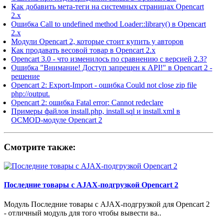
Как добавить мета-теги на системных страницах Opencart
2.x
Ошибка Call to undefined method Loader::library() в Opencart
2.x
Модули Opencart 2, которые стоит купить у авторов
Как продавать весовой товар в Opencart 2.x
Opencart 3.0 - что изменилось по сравнению с версией 2.3?
Ошибка "Внимание! Доступ запрещен к API!" в Opencart 2 -
решение
Opencart 2: Export-Import - ошибка Could not close zip file
php://output.
Opencart 2: ошибка Fatal error: Cannot redeclare
Примеры файлов install.php, install.sql и install.xml в
OCMOD-модуле Opencart 2
Смотрите также:
Последние товары с AJAX-подгрузкой Opencart 2
Модуль Последние товары с AJAX-подгрузкой для Opencart 2
- отличный модуль для того чтобы вывести ва..