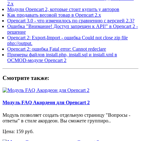
2.x
Модули Opencart 2, которые стоит купить у авторов
Как продавать весовой товар в Opencart 2.x
Opencart 3.0 - что изменилось по сравнению с версией 2.3?
Ошибка "Внимание! Доступ запрещен к API!" в Opencart 2 -
решение
Opencart 2: Export-Import - ошибка Could not close zip file
php://output.
Opencart 2: ошибка Fatal error: Cannot redeclare
Примеры файлов install.php, install.sql и install.xml в
OCMOD-модуле Opencart 2
Смотрите также:
Модуль FAQ Акордеон для Opencart 2
Модуль позволяет создать отдельную страницу "Вопросы -
ответы" в стиле акордеон. Вы сможете группиро..
Цена: 159 руб.