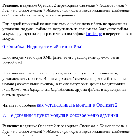
Решение:
в админке Opencart 2 переходим в
Система > Пользователи >
Группы пользователей > Администраторы
и здесь нажимаем
"Выделить
все"
ниже обоих блоков, затем
Сохранить
.
Еще одной причиной появления этой ошибки может быть не правильная
установка модуля - файлы не загрузились на свои места. Загрузите файлы
модуля вручную на сервер или установите фикс
localcopy
и переустановите
модуль.
6. Ошибка: Недопустимый тип файла!
Если модуль - это один XML файл, то его расширение должно быть
.ocmod.xml
Если модуль - это ocmod.zip архив, то его не нужно распаковывать, а
устанавливать как есть. В таком архиве
обязательно
должна быть папка
upload
(может быть пустой)
, а также могут быть файлы модификаций:
install.xml
,
install.php
,
install.sql
. Никаких других файлов в корне архива
быть не должно.
как устанавливать модули в Opencart 2
Читайте подробнее
7. Не добавился пункт модуля в боковое меню админки
Решение:
в админке Opencart 2 переходим в
Система > Пользователи >
Группы пользователей > Администраторы
и здесь нажимаем
"Выделить