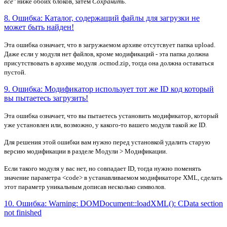
все"
ниже обоих блоков, затем
Сохранить
.
8. Ошибка: Каталог, содержащий файлы для загрузки не
может быть найден!
Эта ошибка означает, что в загружаемом архиве отсутсвует папка upload.
Даже если у модуля нет файлов, кроме модификаций - эта папка должна
присутствовать в архиве модуля .ocmod.zip, тогда она должна оставаться
пустой.
9. Ошибка: Модификатор использует тот же ID код который
вы пытаетесь загрузить!
Эта ошибка означает, что вы пытаетесь установить модификатор, который
уже установлен или, возможно, у какого-то вашего модуля такой же ID.
Для решения этой ошибки вам нужно перед установкой удалить старую
версию модификации в разделе Модули > Модификации.
Если такого модуля у вас нет, но совпадает ID, тогда нужно поменять
значение параметра <code> в устанавливаемом модификаторе XML, сделать
этот параметр уникальным дописав несколько символов.
10. Ошибка: Warning: DOMDocument::loadXML(): CData section
not finished