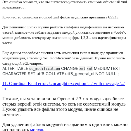
Эта ошибка означает, что вы пытаетесь установить слишком
объемный xml-
модификатор.
Количество символов в ocmod.xml файле не должно превышать
65535
.
Для решения ошибки нужно разбить xml-файл модификации на несколько
частей, главное - не забыть задавать каждой уникальное значение в <code>,
можно добавлять к текущему значению цифры 1,2,3... как идентификаторы
части.
Еще одним способом решения есть изменения типа в поля, где храняться
модификации, в таблице 'oc_modification' базы данных. Нужно выполнить
следующий SQL-запрос:
ALTER TABLE
CHANGE
MEDIUMTEXT
oc_modification
xml
xml
CHARACTER SET utf8 COLLATE utf8_general_ci NOT NULL ;
11. Ошибка: Fatal error: Uncaught exception '...' with message '...'
in
Похоже, вы установили на Opencart 2.3.x.x модуль для более
старых версий этой системы, то есть не совместимый модуль.
Нужно удалить все файлы этого модуля, иначе ошибка не
исчезнет.
Для удаления файлов модулей из админкм в один клик можно
использовать
модуль