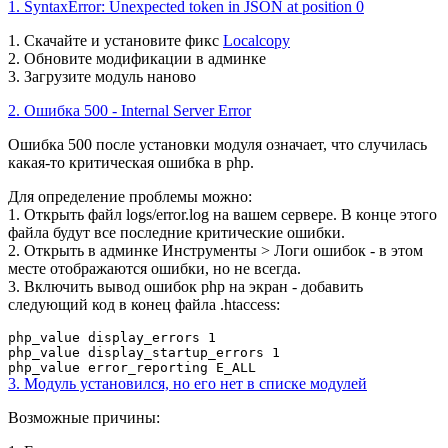
1. SyntaxError: Unexpected token in JSON at position 0
1. Скачайте и установите фикс
Localcopy
2. Обновите модификации в админке
3. Загрузите модуль наново
2. Ошибка 500 - Internal Server Error
Ошибка 500 после установки модуля означает, что случилась
какая-то критическая ошибка в php.
Для определение проблемы можно:
1. Открыть файл logs/error.log на вашем сервере. В конце этого
файла будут все последние критические ошибки.
2. Открыть в админке Инструменты > Логи ошибок - в этом
месте отображаются ошибки, но не всегда.
3. Включить вывод ошибок php на экран - добавить
следующий код
в конец файла .htaccess:
php_value display_errors 1
php_value display_startup_errors 1
php_value error_reporting E_ALL
3. Модуль установился, но его нет в списке модулей
Возможные причины: