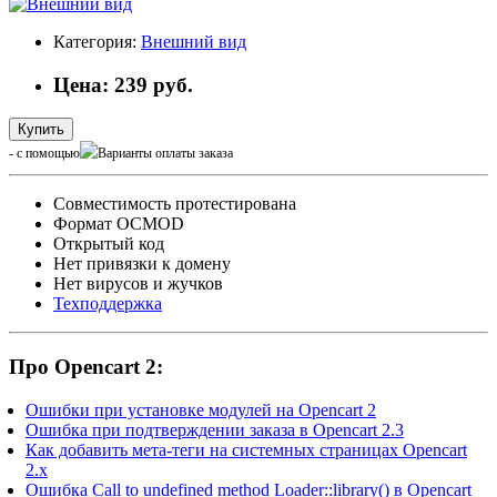
Категория:
Внешний вид
Цена: 239 руб.
Купить
- с помощью
Cовместимость протестирована
Формат OCMOD
Открытый код
Нет привязки к домену
Нет вирусов и жучков
Техподдержка
Про Opencart 2:
Ошибки при установке модулей на Opencart 2
Ошибка при подтверждении заказа в Opencart 2.3
Как добавить мета-теги на системных страницах Opencart
2.x
Ошибка Call to undefined method Loader::library() в Opencart