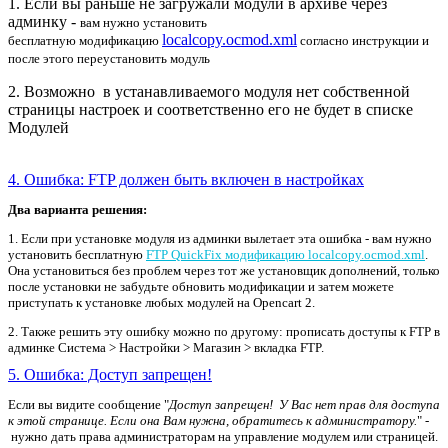
1. Если вы раньше не загружали модули в архиве через
админку -
вам нужно установить
localcopy.ocmod.xml
бесплатную
модификацию
согласно инструкции и
после этого переустановить модуль
2. Возможно в устанавливаемого модуля нет собственной
страницы настроек и соответственно его не будет в списке
Модулей
4. Ошибка: FTP должен быть включен в настройках
Два варианта решения:
1. Если при установке модуля из админки вылетает эта ошибка - вам нужно
установить бесплатную
FTP QuickFix модификацию localcopy.ocmod.xml
.
Она установиться без проблем через тот же установщик дополнений, только
после установки не забудьте обновить модификации и затем можете
приступать к установке любых модулей на Opencart 2.
2. Также решить эту ошибку можно по другому: прописать доступы к FTP в
админке Система > Настройки > Магазин > вкладка FTP.
5. Ошибка: Доступ запрещен!
Если вы видите сообщение "
Доступ запрещен! У Вас нет прав для доступа
к этой странице. Если она Вам нужна, обратитесь к администратору.
" -
нужно дать права администраторам на управление модулем или страницей.