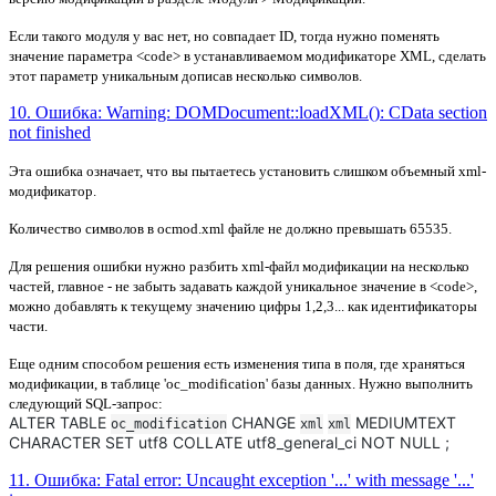
Если такого модуля у вас нет, но совпадает ID, тогда нужно поменять
значение параметра <code> в устанавливаемом модификаторе XML, сделать
этот параметр уникальным дописав несколько символов.
10. Ошибка: Warning: DOMDocument::loadXML(): CData section
not finished
Эта ошибка означает, что вы пытаетесь установить слишком
объемный xml-
модификатор.
Количество символов в ocmod.xml файле не должно превышать
65535
.
Для решения ошибки нужно разбить xml-файл модификации на несколько
частей, главное - не забыть задавать каждой уникальное значение в <code>,
можно добавлять к текущему значению цифры 1,2,3... как идентификаторы
части.
Еще одним способом решения есть изменения типа в поля, где храняться
модификации, в таблице 'oc_modification' базы данных. Нужно выполнить
следующий SQL-запрос:
ALTER TABLE
CHANGE
MEDIUMTEXT
oc_modification
xml
xml
CHARACTER SET utf8 COLLATE utf8_general_ci NOT NULL ;
11. Ошибка: Fatal error: Uncaught exception '...' with message '...'