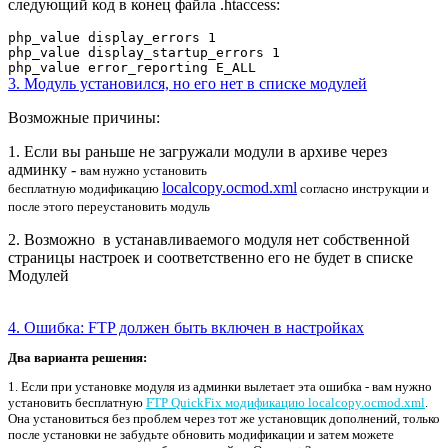
следующий код
в конец файла .htaccess:
php_value display_errors 1
php_value display_startup_errors 1
php_value error_reporting E_ALL
3. Модуль установился, но его нет в списке модулей
Возможные причины:
1. Если вы раньше не загружали модули в архиве через
админку -
вам нужно установить
localcopy.ocmod.xml
бесплатную
модификацию
согласно инструкции и
после этого переустановить модуль
2. Возможно в устанавливаемого модуля нет собственной
страницы настроек и соответственно его не будет в списке
Модулей
4. Ошибка: FTP должен быть включен в настройках
Два варианта решения:
1. Если при установке модуля из админки вылетает эта ошибка - вам нужно
установить бесплатную
FTP QuickFix модификацию localcopy.ocmod.xml
.
Она установиться без проблем через тот же установщик дополнений, только
после установки не забудьте обновить модификации и затем можете