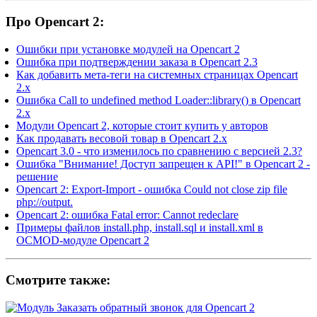
Про Opencart 2:
Ошибки при установке модулей на Opencart 2
Ошибка при подтверждении заказа в Opencart 2.3
Как добавить мета-теги на системных страницах Opencart
2.x
Ошибка Call to undefined method Loader::library() в Opencart
2.x
Модули Opencart 2, которые стоит купить у авторов
Как продавать весовой товар в Opencart 2.x
Opencart 3.0 - что изменилось по сравнению с версией 2.3?
Ошибка "Внимание! Доступ запрещен к API!" в Opencart 2 -
решение
Opencart 2: Export-Import - ошибка Could not close zip file
php://output.
Opencart 2: ошибка Fatal error: Cannot redeclare
Примеры файлов install.php, install.sql и install.xml в
OCMOD-модуле Opencart 2
Смотрите также: