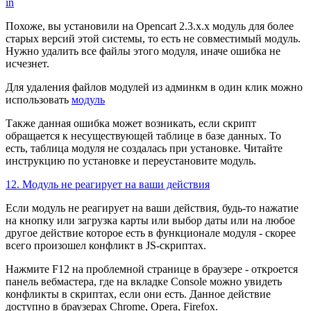
in
Похоже, вы установили на Opencart 2.3.x.x модуль для более
старых версий этой системы, то есть не совместимый модуль.
Нужно удалить все файлы этого модуля, иначе ошибка не
исчезнет.
Для удаления файлов модулей из админкм в один клик можно
использовать
модуль
Также данная ошибка может возникать, если скрипт
обращается к несуществующей таблице в базе данных. То
есть, таблица модуля не создалась при установке. Читайте
инструкцию по установке и переустановите модуль.
12. Модуль не реагирует на ваши действия
Если модуль не реагирует на ваши действия, будь-то нажатие
на кнопку или загрузка карты или выбор даты или на любое
другое действие которое есть в функционале модуля - скорее
всего произошел конфликт в JS-скриптах.
Нажмите F12 на проблемной странице в браузере - откроется
панель вебмастера, где на вкладке Console можно увидеть
конфликты в скриптах, если они есть. Данное действие
доступно в браузерах Chrome, Opera, Firefox.