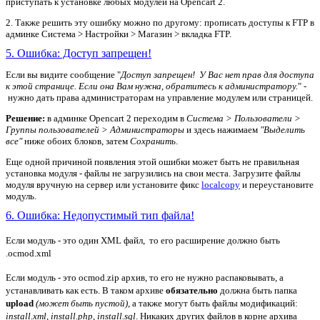
приступать к установке любых модулей на Opencart 2.
2. Также решить эту ошибку можно по другому: прописать доступы к FTP в
админке Система > Настройки > Магазин > вкладка FTP.
5. Ошибка: Доступ запрещен!
Если вы видите сообщение "
Доступ запрещен! У Вас нет прав для доступа
к этой странице. Если она Вам нужна, обратитесь к администратору.
" -
нужно дать права администраторам на управление модулем или страницей.
Решение:
в админке Opencart 2 переходим в
Система > Пользователи >
Группы пользователей > Администраторы
и здесь нажимаем
"Выделить
все"
ниже обоих блоков, затем
Сохранить
.
Еще одной причиной появления этой ошибки может быть не правильная
установка модуля - файлы не загрузились на свои места. Загрузите файлы
модуля вручную на сервер или установите фикс
localcopy
и переустановите
модуль.
6. Ошибка: Недопустимый тип файла!
Если модуль - это один XML файл, то его расширение должно быть
.ocmod.xml
Если модуль - это ocmod.zip архив, то его не нужно распаковывать, а
устанавливать как есть. В таком архиве
обязательно
должна быть папка
upload
(может быть пустой)
, а также могут быть файлы модификаций:
install.xml
,
install.php
,
install.sql
. Никаких других файлов в корне архива