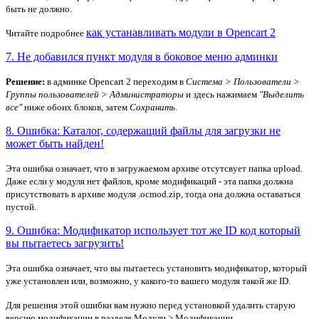
быть не должно.
как устанавливать модули в Opencart 2
Читайте подробнее
7. Не добавился пункт модуля в боковое меню админки
Решение:
в админке Opencart 2 переходим в
Система > Пользователи >
Группы пользователей > Администраторы
и здесь нажимаем
"Выделить
все"
ниже обоих блоков, затем
Сохранить
.
8. Ошибка: Каталог, содержащий файлы для загрузки не
может быть найден!
Эта ошибка означает, что в загружаемом архиве отсутсвует папка upload.
Даже если у модуля нет файлов, кроме модификаций - эта папка должна
присутствовать в архиве модуля .ocmod.zip, тогда она должна оставаться
пустой.
9. Ошибка: Модификатор использует тот же ID код который
вы пытаетесь загрузить!
Эта ошибка означает, что вы пытаетесь установить модификатор, который
уже установлен или, возможно, у какого-то вашего модуля такой же ID.
Для решения этой ошибки вам нужно перед установкой удалить старую
версию модификации в разделе Модули > Модификации.