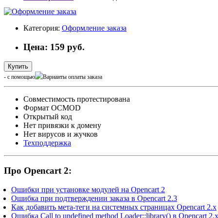
Категория:
Оформление заказа
Цена: 159 руб.
Купить
- с помощью
Cовместимость протестирована
Формат OCMOD
Открытый код
Нет привязки к домену
Нет вирусов и жучков
Техподдержка
Про Opencart 2:
Ошибки при установке модулей на Opencart 2
Ошибка при подтверждении заказа в Opencart 2.3
Как добавить мета-теги на системных страницах Opencart 2.x
Ошибка Call to undefined method Loader::library() в Opencart 2.