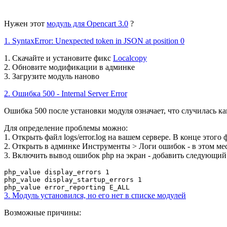
Нужен этот
модуль для Opencart 3.0
?
1. SyntaxError: Unexpected token in JSON at position 0
1. Скачайте и установите фикс
Localcopy
2. Обновите модификации в админке
3. Загрузите модуль наново
2. Ошибка 500 - Internal Server Error
Ошибка 500 после установки модуля означает, что случилась ка
Для определение проблемы можно:
1. Открыть файл logs/error.log на вашем сервере. В конце этог
2. Открыть в админке Инструменты > Логи ошибок - в этом мес
3. Включить вывод ошибок php на экран - добавить следующий
php_value display_errors 1
php_value display_startup_errors 1
php_value error_reporting E_ALL
3. Модуль установился, но его нет в списке модулей
Возможные причины: