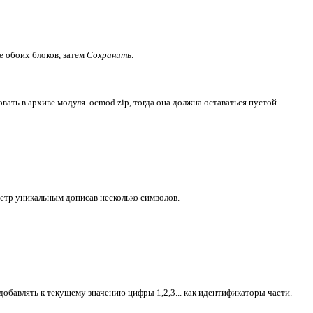
 обоих блоков, затем
Сохранить
.
вать в архиве модуля .ocmod.zip, тогда она должна оставаться пустой.
метр уникальным дописав несколько символов.
добавлять к текущему значению цифры 1,2,3... как идентификаторы части.