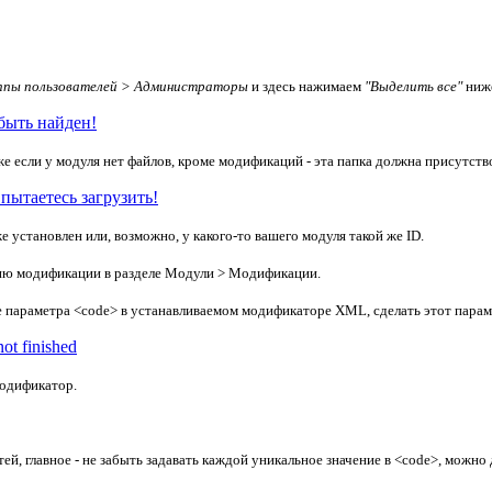
ппы пользователей > Администраторы
и здесь нажимаем
"Выделить все"
ниже
быть найден!
е если у модуля нет файлов, кроме модификаций - эта папка должна присутство
пытаетесь загрузить!
 установлен или, возможно, у какого-то вашего модуля такой же ID.
сию модификации в разделе Модули > Модификации.
ние параметра <code> в устанавливаемом модификаторе XML, сделать этот пара
t finished
одификатор.
, главное - не забыть задавать каждой уникальное значение в <code>, можно 