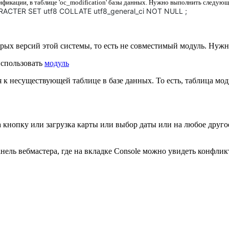
ификации, в таблице 'oc_modification' базы данных. Нужно выполнить следую
CTER SET utf8 COLLATE utf8_general_ci NOT NULL ;
тарых версий этой системы, то есть не совместимый модуль. Нужн
использовать
модуль
 к несуществующей таблице в базе данных. То есть, таблица мод
а кнопку или загрузка карты или выбор даты или на любое другое
нель вебмастера, где на вкладке Console можно увидеть конфлик