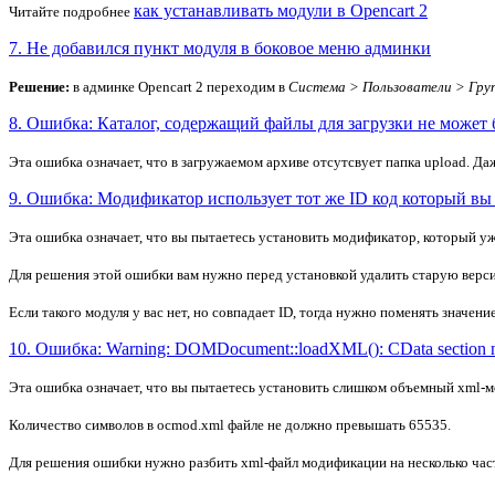
как устанавливать модули в Opencart 2
Читайте подробнее
7. Не добавился пункт модуля в боковое меню админки
Решение:
в админке Opencart 2 переходим в
Система > Пользователи > Гру
8. Ошибка: Каталог, содержащий файлы для загрузки не может 
Эта ошибка означает, что в загружаемом архиве отсутсвует папка upload. Даж
9. Ошибка: Модификатор использует тот же ID код который вы 
Эта ошибка означает, что вы пытаетесь установить модификатор, который уже
Для решения этой ошибки вам нужно перед установкой удалить старую вер
Если такого модуля у вас нет, но совпадает ID, тогда нужно поменять значе
10. Ошибка: Warning: DOMDocument::loadXML(): CData section no
Эта ошибка означает, что вы пытаетесь установить слишком
объемный xml-
м
Количество символов в ocmod.xml файле не должно превышать
65535
.
Для решения ошибки нужно разбить xml-файл модификации на несколько частей