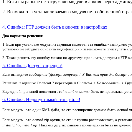
1. Если вы раньше не загружали модули в архиве через админк
2. Возможно в устанавливаемого модуля нет собственной стран
4. Ошибка: FTP должен быть включен в настройках
Два варианта решения:
1. Если при установке модуля из админки вылетает эта ошибка - вам нужно 
установки не забудьте обновить модификации и затем можете приступать к у
2. Также решить эту ошибку можно по другому: прописать доступы к FTP в а
5. Ошибка: Доступ запрещен!
Если вы видите сообщение "
Доступ запрещен! У Вас нет прав для доступа 
Решение:
в админке Opencart 2 переходим в
Система > Пользователи > Гру
Еще одной причиной появления этой ошибки может быть не правильная устано
6. Ошибка: Недопустимый тип файла!
Если модуль - это один XML файл, то его расширение должно быть .ocmod.x
Если модуль - это ocmod.zip архив, то его не нужно распаковывать, а устанав
install.php
,
install.sql
. Никаких других файлов в корне архива быть не должно