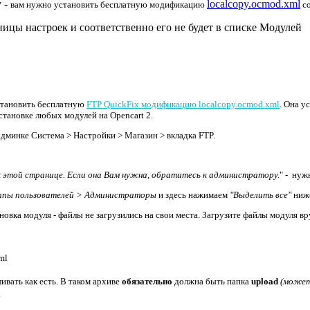
у -
localcopy.ocmod.xml
вам нужно установить бесплатную
модификацию
со
ицы настроек и соответственно его не будет в списке Модулей
установить бесплатную
FTP QuickFix модификацию localcopy.ocmod.xml
. Она у
становке любых модулей на Opencart 2.
дминке Система > Настройки > Магазин > вкладка FTP.
к этой странице. Если она Вам нужна, обратитесь к администратору.
" - нуж
ппы пользователей > Администраторы
и здесь нажимаем
"Выделить все"
ниже
вка модуля - файлы не загрузились на свои места. Загрузите файлы модуля в
ml
ливать как есть. В таком архиве
обязательно
должна быть папка
upload
(может
.