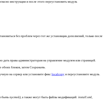
гласно инструкции и после этого переустановить модуль
становиться без проблем через тот же установщик дополнений, только после
но дать права администраторам на управление модулем или страницей.
 обоих блоков, затем
Сохранить
.
ручную на сервер или установите фикс
localcopy
и переустановите модуль.
 быть пустой)
, а также могут быть файлы модификаций:
install.xml
,