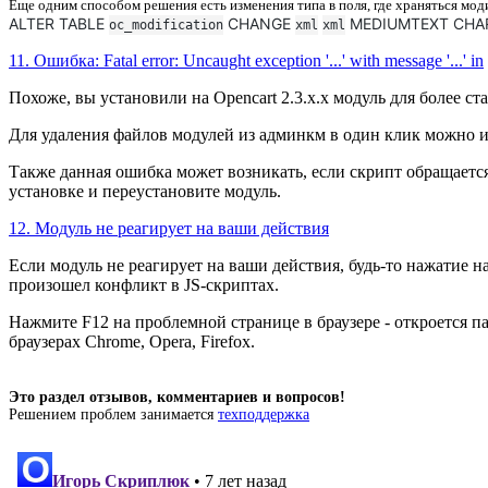
Еще одним способом решения есть изменения типа в поля, где храняться мод
ALTER TABLE
CHANGE
MEDIUMTEXT CHARA
oc_modification
xml
xml
11. Ошибка: Fatal error: Uncaught exception '...' with message '...' in
Похоже, вы установили на Opencart 2.3.x.x модуль для более с
Для удаления файлов модулей из админкм в один клик можно 
Также данная ошибка может возникать, если скрипт обращается
установке и переустановите модуль.
12. Модуль не реагирует на ваши действия
Если модуль не реагирует на ваши действия, будь-то нажатие н
произошел конфликт в JS-скриптах.
Нажмите F12 на проблемной странице в браузере - откроется па
браузерах Chrome, Opera, Firefox.
Это раздел отзывов, комментариев и вопросов!
Решением проблем занимается
техподдержка