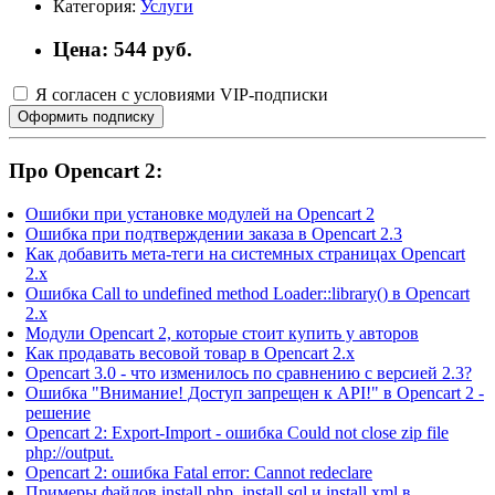
Категория:
Услуги
Цена: 544 руб.
Я согласен с условиями VIP-подписки
Оформить подписку
Про Opencart 2:
Ошибки при установке модулей на Opencart 2
Ошибка при подтверждении заказа в Opencart 2.3
Как добавить мета-теги на системных страницах Opencart
2.x
Ошибка Call to undefined method Loader::library() в Opencart
2.x
Модули Opencart 2, которые стоит купить у авторов
Как продавать весовой товар в Opencart 2.x
Opencart 3.0 - что изменилось по сравнению с версией 2.3?
Ошибка "Внимание! Доступ запрещен к API!" в Opencart 2 -
решение
Opencart 2: Export-Import - ошибка Could not close zip file
php://output.
Opencart 2: ошибка Fatal error: Cannot redeclare
Примеры файлов install.php, install.sql и install.xml в