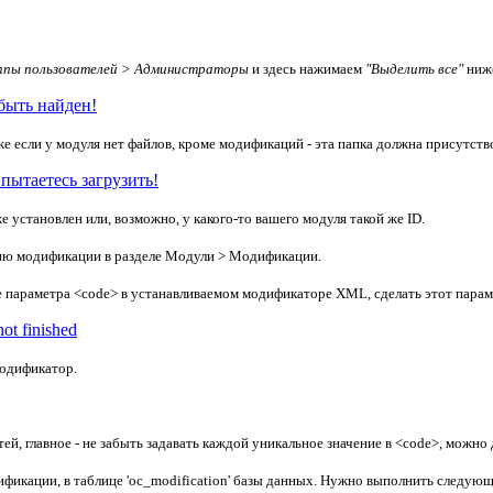
ппы пользователей > Администраторы
и здесь нажимаем
"Выделить все"
ниже
быть найден!
е если у модуля нет файлов, кроме модификаций - эта папка должна присутство
пытаетесь загрузить!
 установлен или, возможно, у какого-то вашего модуля такой же ID.
сию модификации в разделе Модули > Модификации.
ние параметра <code> в устанавливаемом модификаторе XML, сделать этот пара
t finished
одификатор.
, главное - не забыть задавать каждой уникальное значение в <code>, можно 
ификации, в таблице 'oc_modification' базы данных. Нужно выполнить следую