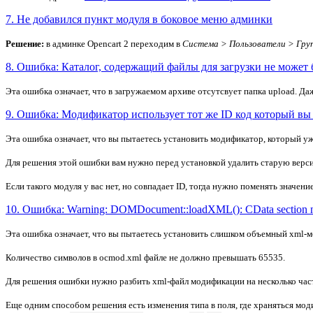
7. Не добавился пункт модуля в боковое меню админки
Решение:
в админке Opencart 2 переходим в
Система > Пользователи > Гру
8. Ошибка: Каталог, содержащий файлы для загрузки не может 
Эта ошибка означает, что в загружаемом архиве отсутсвует папка upload. Даж
9. Ошибка: Модификатор использует тот же ID код который вы 
Эта ошибка означает, что вы пытаетесь установить модификатор, который уже
Для решения этой ошибки вам нужно перед установкой удалить старую вер
Если такого модуля у вас нет, но совпадает ID, тогда нужно поменять значе
10. Ошибка: Warning: DOMDocument::loadXML(): CData section no
Эта ошибка означает, что вы пытаетесь установить слишком
объемный xml-
м
Количество символов в ocmod.xml файле не должно превышать
65535
.
Для решения ошибки нужно разбить xml-файл модификации на несколько частей
Еще одним способом решения есть изменения типа в поля, где храняться мод