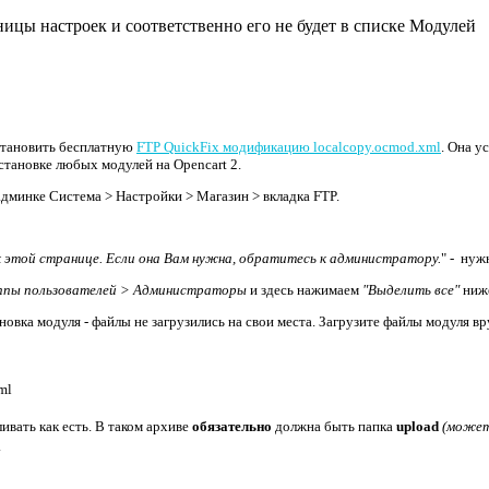
ицы настроек и соответственно его не будет в списке Модулей
установить бесплатную
FTP QuickFix модификацию localcopy.ocmod.xml
. Она у
становке любых модулей на Opencart 2.
дминке Система > Настройки > Магазин > вкладка FTP.
к этой странице. Если она Вам нужна, обратитесь к администратору.
" - нуж
ппы пользователей > Администраторы
и здесь нажимаем
"Выделить все"
ниже
вка модуля - файлы не загрузились на свои места. Загрузите файлы модуля в
ml
ливать как есть. В таком архиве
обязательно
должна быть папка
upload
(может
.