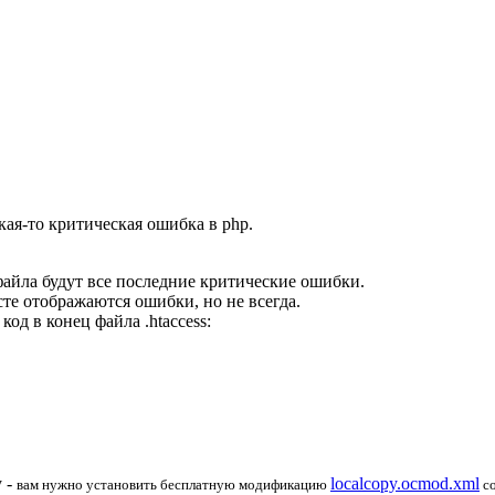
кая-то критическая ошибка в php.
о файла будут все последние критические ошибки.
те отображаются ошибки, но не всегда.
 код
в конец файла .htaccess:
у -
localcopy.ocmod.xml
вам нужно установить бесплатную
модификацию
со