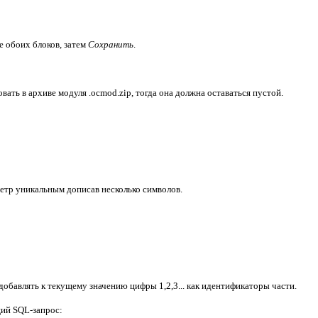
 обоих блоков, затем
Сохранить
.
вать в архиве модуля .ocmod.zip, тогда она должна оставаться пустой.
метр уникальным дописав несколько символов.
добавлять к текущему значению цифры 1,2,3... как идентификаторы части.
щий SQL-запрос: