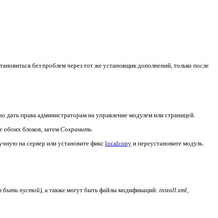
становиться без проблем через тот же установщик дополнений, только после
но дать права администраторам на управление модулем или страницей.
 обоих блоков, затем
Сохранить
.
ручную на сервер или установите фикс
localcopy
и переустановите модуль.
 быть пустой)
, а также могут быть файлы модификаций:
install.xml
,