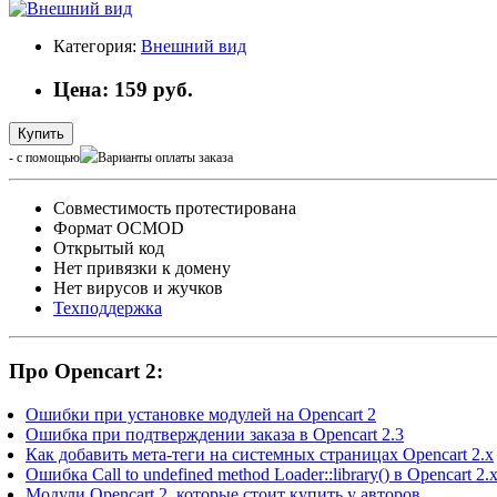
Категория:
Внешний вид
Цена: 159 руб.
Купить
- с помощью
Cовместимость протестирована
Формат OCMOD
Открытый код
Нет привязки к домену
Нет вирусов и жучков
Техподдержка
Про Opencart 2:
Ошибки при установке модулей на Opencart 2
Ошибка при подтверждении заказа в Opencart 2.3
Как добавить мета-теги на системных страницах Opencart 2.x
Ошибка Call to undefined method Loader::library() в Opencart 2.
Модули Opencart 2, которые стоит купить у авторов