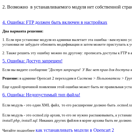
2. Возможно в устанавливаемого модуля нет собственной стран
4. Ошибка: FTP должен быть включен в настройках
Два варианта решения:
1. Если при установке модуля из админки вылетает эта ошибка - вам нужно 
установки не забудьте обновить модификации и затем можете приступать к у
2. Также решить эту ошибку можно по другому: прописать доступы к FTP в а
5. Ошибка: Доступ запрещен!
Если вы видите сообщение "
Доступ запрещен! У Вас нет прав для доступа 
Решение:
в админке Opencart 2 переходим в
Система > Пользователи > Гру
Еще одной причиной появления этой ошибки может быть не правильная устано
6. Ошибка: Недопустимый тип файла!
Если модуль - это один XML файл, то его расширение должно быть .ocmod.x
Если модуль - это ocmod.zip архив, то его не нужно распаковывать, а устанав
install.php
,
install.sql
. Никаких других файлов в корне архива быть не должно
как устанавливать модули в Opencart 2
Читайте подробнее