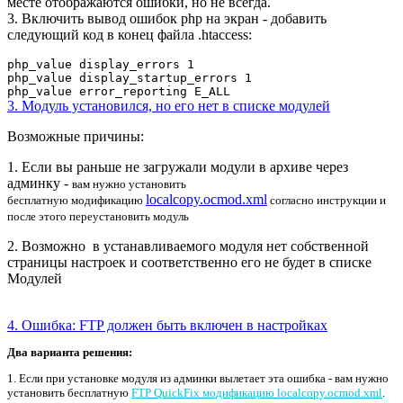
месте отображаются ошибки, но не всегда.
3. Включить вывод ошибок php на экран - добавить
следующий код
в конец файла .htaccess:
php_value display_errors 1
php_value display_startup_errors 1
php_value error_reporting E_ALL
3. Модуль установился, но его нет в списке модулей
Возможные причины:
1. Если вы раньше не загружали модули в архиве через
админку -
вам нужно установить
localcopy.ocmod.xml
бесплатную
модификацию
согласно инструкции и
после этого переустановить модуль
2. Возможно в устанавливаемого модуля нет собственной
страницы настроек и соответственно его не будет в списке
Модулей
4. Ошибка: FTP должен быть включен в настройках
Два варианта решения:
1. Если при установке модуля из админки вылетает эта ошибка - вам нужно
установить бесплатную
FTP QuickFix модификацию localcopy.ocmod.xml
.