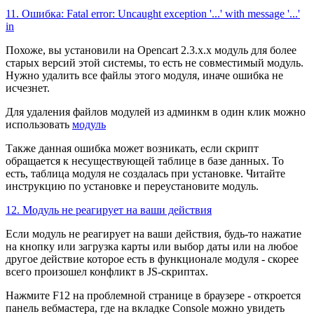
11. Ошибка: Fatal error: Uncaught exception '...' with message '...'
in
Похоже, вы установили на Opencart 2.3.x.x модуль для более
старых версий этой системы, то есть не совместимый модуль.
Нужно удалить все файлы этого модуля, иначе ошибка не
исчезнет.
Для удаления файлов модулей из админкм в один клик можно
использовать
модуль
Также данная ошибка может возникать, если скрипт
обращается к несуществующей таблице в базе данных. То
есть, таблица модуля не создалась при установке. Читайте
инструкцию по установке и переустановите модуль.
12. Модуль не реагирует на ваши действия
Если модуль не реагирует на ваши действия, будь-то нажатие
на кнопку или загрузка карты или выбор даты или на любое
другое действие которое есть в функционале модуля - скорее
всего произошел конфликт в JS-скриптах.
Нажмите F12 на проблемной странице в браузере - откроется
панель вебмастера, где на вкладке Console можно увидеть