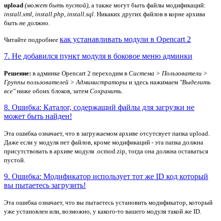
upload
(может быть пустой)
, а также могут быть файлы модификаций:
install.xml
,
install.php
,
install.sql
. Никаких других файлов в корне архива
быть не должно.
как устанавливать модули в Opencart 2
Читайте подробнее
7. Не добавился пункт модуля в боковое меню админки
Решение:
в админке Opencart 2 переходим в
Система > Пользователи >
Группы пользователей > Администраторы
и здесь нажимаем
"Выделить
все"
ниже обоих блоков, затем
Сохранить
.
8. Ошибка: Каталог, содержащий файлы для загрузки не
может быть найден!
Эта ошибка означает, что в загружаемом архиве отсутсвует папка upload.
Даже если у модуля нет файлов, кроме модификаций - эта папка должна
присутствовать в архиве модуля .ocmod.zip, тогда она должна оставаться
пустой.
9. Ошибка: Модификатор использует тот же ID код который
вы пытаетесь загрузить!
Эта ошибка означает, что вы пытаетесь установить модификатор, который
уже установлен или, возможно, у какого-то вашего модуля такой же ID.