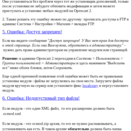
Она установиться без проблем через тот же установщик дополнений, только
после установки не забудьте обновить модификации и затем можете
приступать к установке любых модулей на Opencart 2.
2. Также решить эту ошибку можно по другому: прописать доступы к FTP в
админке Система > Настройки > Магазин > вкладка FTP.
5. Ошибка: Доступ запрещен!
Если вы видите сообщение "
Доступ запрещен! У Вас нет прав для доступа
к этой странице. Если она Вам нужна, обратитесь к администратору.
" -
нужно дать права администраторам на управление модулем или страницей.
Решение:
в админке Opencart 2 переходим в
Система > Пользователи >
Группы пользователей > Администраторы
и здесь нажимаем
"Выделить
все"
ниже обоих блоков, затем
Сохранить
.
Еще одной причиной появления этой ошибки может быть не правильная
установка модуля - файлы не загрузились на свои места. Загрузите файлы
модуля вручную на сервер или установите фикс
localcopy
и переустановите
модуль.
6. Ошибка: Недопустимый тип файла!
Если модуль - это один XML файл, то его расширение должно быть
.ocmod.xml
Если модуль - это ocmod.zip архив, то его не нужно распаковывать, а
устанавливать как есть. В таком архиве
обязательно
должна быть папка