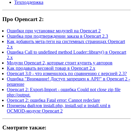
Техподдержка
Про Opencart 2:
Ошибки при установке модулей на Opencart 2
Ошибка при подтверждении заказа в Opencart 2.3
Как добавить мета-теги на системных страницах Opencart
2.x
Ошибка Call to undefined method Loader::library() в Opencart
2.x
Модули Opencart 2, которые стоит купить у авторов
Как продавать весовой товар в Opencart 2.x
Opencart 3.0 - что изменилось по сравнению с версией 2.3?
Ошибка "Внимание! Доступ запрещен к API!" в Opencart 2 -
решение
Opencart 2: Export-Import - ошибка Could not close zip file
php://output.
Opencart 2: ошибка Fatal error: Cannot redeclare
Примеры файлов install.php, install.sql и install.xml в
OCMOD-модуле Opencart 2
Смотрите также: