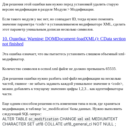
Для решения этой ошибки вам нужно перед установкой удалить старую
версию модификации в разделе Модули > Модификации.
Если такого модуля у вас нет, но совпадает ID, тогда нужно поменять
значение параметра <code> в устанавливаемом модификаторе XML, сделать
этот параметр уникальным дописав несколько символов.
10. Ошибка: Warning: DOMDocument::loadXML(): CData section
not finished
Эта ошибка означает, что вы пытаетесь установить слишком
объемный xml-
модификатор.
Количество символов в ocmod.xml файле не должно превышать
65535
.
Для решения ошибки нужно разбить xml-файл модификации на несколько
частей, главное - не забыть задавать каждой уникальное значение в <code>,
можно добавлять к текущему значению цифры 1,2,3... как идентификаторы
части.
Еще одним способом решения есть изменения типа в поля, где храняться
модификации, в таблице 'oc_modification' базы данных. Нужно выполнить
следующий SQL-запрос:
ALTER TABLE
CHANGE
MEDIUMTEXT
oc_modification
xml
xml
CHARACTER SET utf8 COLLATE utf8_general_ci NOT NULL ;