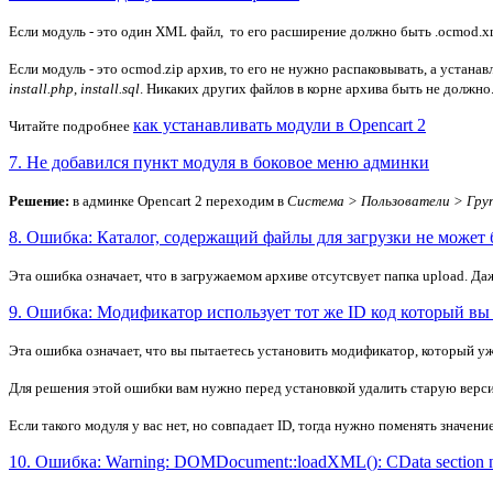
Если модуль - это один XML файл, то его расширение должно быть .ocmod.x
Если модуль - это ocmod.zip архив, то его не нужно распаковывать, а устанав
install.php
,
install.sql
. Никаких других файлов в корне архива быть не должно
как устанавливать модули в Opencart 2
Читайте подробнее
7. Не добавился пункт модуля в боковое меню админки
Решение:
в админке Opencart 2 переходим в
Система > Пользователи > Гру
8. Ошибка: Каталог, содержащий файлы для загрузки не может 
Эта ошибка означает, что в загружаемом архиве отсутсвует папка upload. Даж
9. Ошибка: Модификатор использует тот же ID код который вы 
Эта ошибка означает, что вы пытаетесь установить модификатор, который уже
Для решения этой ошибки вам нужно перед установкой удалить старую вер
Если такого модуля у вас нет, но совпадает ID, тогда нужно поменять значе
10. Ошибка: Warning: DOMDocument::loadXML(): CData section no