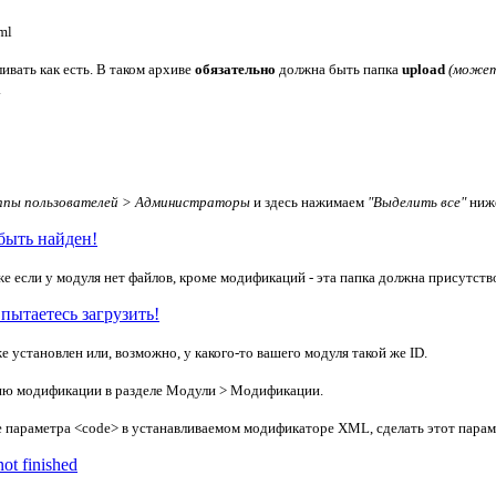
ml
ливать как есть. В таком архиве
обязательно
должна быть папка
upload
(может
.
ппы пользователей > Администраторы
и здесь нажимаем
"Выделить все"
ниже
быть найден!
е если у модуля нет файлов, кроме модификаций - эта папка должна присутство
пытаетесь загрузить!
 установлен или, возможно, у какого-то вашего модуля такой же ID.
сию модификации в разделе Модули > Модификации.
ние параметра <code> в устанавливаемом модификаторе XML, сделать этот пара
t finished