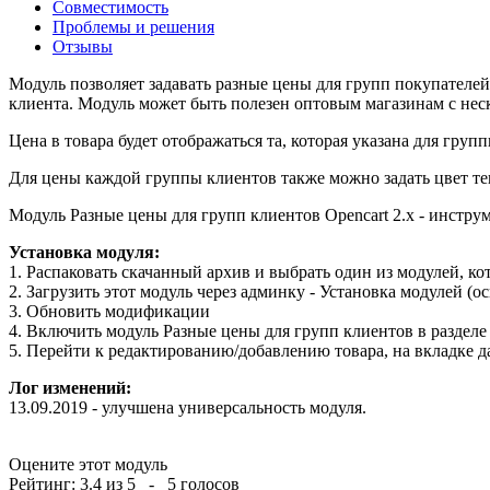
Совместимость
Проблемы и решения
Отзывы
Модуль позволяет задавать разные цены для групп покупателей
клиента. Модуль может быть полезен оптовым магазинам с не
Цена в товара будет отображаться та, которая указана для гру
Для цены каждой группы клиентов также можно задать цвет тек
Модуль Разные цены для групп клиентов Opencart 2.x - инстру
Установка модуля:
1. Распаковать скачанный архив и выбрать один из модулей, ко
2. Загрузить этот модуль через админку - Установка модулей (o
3. Обновить модификации
4. Включить модуль Разные цены для групп клиентов в раздел
5. Перейти к редактированию/добавлению товара, на вкладке д
Лог изменений:
13.09.2019 - улучшена универсальность модуля.
Оцените этот модуль
Рейтинг:
3.4
из
5
-
5
голосов