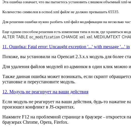
Эта ошибка означает, что вы пытаетесь установить слишком
объемный xml-
м
Количество символов в ocmod.xml файле не должно превышать
65535
.
Для решения ошибки нужно разбить xml-файл модификации на несколько частей
Еще одним способом решения есть изменения типа в поля, где храняться мод
ALTER TABLE
CHANGE
MEDIUMTEXT CHARA
oc_modification
xml
xml
11. Ошибка: Fatal error: Uncaught exception '...' with message '...' in
Похоже, вы установили на Opencart 2.3.x.x модуль для более с
Для удаления файлов модулей из админкм в один клик можно 
Также данная ошибка может возникать, если скрипт обращается
установке и переустановите модуль.
12. Модуль не реагирует на ваши действия
Если модуль не реагирует на ваши действия, будь-то нажатие н
произошел конфликт в JS-скриптах.
Нажмите F12 на проблемной странице в браузере - откроется па
браузерах Chrome, Opera, Firefox.