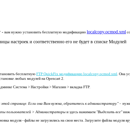
у -
localcopy.ocmod.xml
вам нужно установить бесплатную
модификацию
со
ицы настроек и соответственно его не будет в списке Модулей
установить бесплатную
FTP QuickFix модификацию localcopy.ocmod.xml
. Она у
становке любых модулей на Opencart 2.
дминке Система > Настройки > Магазин > вкладка FTP.
к этой странице. Если она Вам нужна, обратитесь к администратору.
" - нуж
ппы пользователей > Администраторы
и здесь нажимаем
"Выделить все"
ниже
вка модуля - файлы не загрузились на свои места. Загрузите файлы модуля в