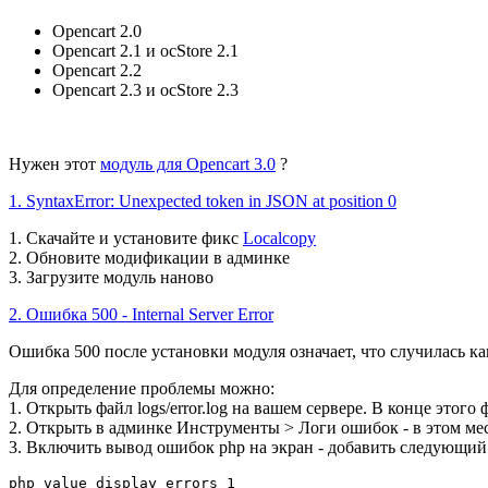
Opencart 2.0
Opencart 2.1 и ocStore 2.1
Opencart 2.2
Opencart 2.3 и ocStore 2.3
Нужен этот
модуль для Opencart 3.0
?
1. SyntaxError: Unexpected token in JSON at position 0
1. Скачайте и установите фикс
Localcopy
2. Обновите модификации в админке
3. Загрузите модуль наново
2. Ошибка 500 - Internal Server Error
Ошибка 500 после установки модуля означает, что случилась ка
Для определение проблемы можно:
1. Открыть файл logs/error.log на вашем сервере. В конце этог
2. Открыть в админке Инструменты > Логи ошибок - в этом мес
3. Включить вывод ошибок php на экран - добавить следующий
php_value display_errors 1