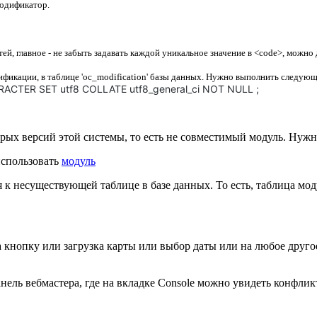
одификатор.
, главное - не забыть задавать каждой уникальное значение в <code>, можно 
ификации, в таблице 'oc_modification' базы данных. Нужно выполнить следую
CTER SET utf8 COLLATE utf8_general_ci NOT NULL ;
тарых версий этой системы, то есть не совместимый модуль. Нужн
использовать
модуль
 к несуществующей таблице в базе данных. То есть, таблица мод
а кнопку или загрузка карты или выбор даты или на любое другое
нель вебмастера, где на вкладке Console можно увидеть конфлик