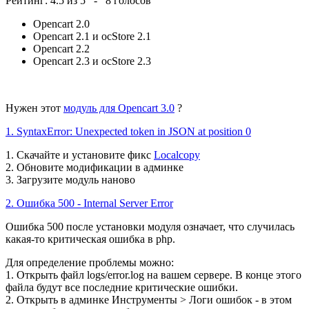
Рейтинг:
4.5
из
5
-
8
голосов
Opencart 2.0
Opencart 2.1 и ocStore 2.1
Opencart 2.2
Opencart 2.3 и ocStore 2.3
Нужен этот
модуль для Opencart 3.0
?
1. SyntaxError: Unexpected token in JSON at position 0
1. Скачайте и установите фикс
Localcopy
2. Обновите модификации в админке
3. Загрузите модуль наново
2. Ошибка 500 - Internal Server Error
Ошибка 500 после установки модуля означает, что случилась
какая-то критическая ошибка в php.
Для определение проблемы можно:
1. Открыть файл logs/error.log на вашем сервере. В конце этого
файла будут все последние критические ошибки.
2. Открыть в админке Инструменты > Логи ошибок - в этом