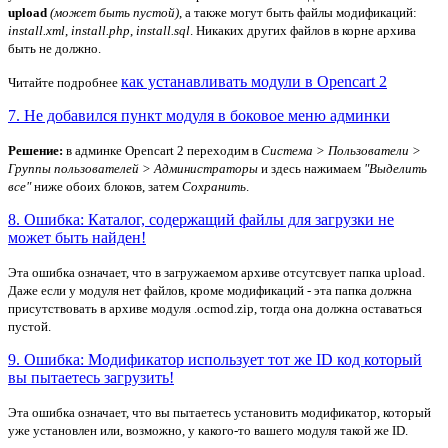
upload
(может быть пустой)
, а также могут быть файлы модификаций:
install.xml
,
install.php
,
install.sql
. Никаких других файлов в корне архива
быть не должно.
как устанавливать модули в Opencart 2
Читайте подробнее
7. Не добавился пункт модуля в боковое меню админки
Решение:
в админке Opencart 2 переходим в
Система > Пользователи >
Группы пользователей > Администраторы
и здесь нажимаем
"Выделить
все"
ниже обоих блоков, затем
Сохранить
.
8. Ошибка: Каталог, содержащий файлы для загрузки не
может быть найден!
Эта ошибка означает, что в загружаемом архиве отсутсвует папка upload.
Даже если у модуля нет файлов, кроме модификаций - эта папка должна
присутствовать в архиве модуля .ocmod.zip, тогда она должна оставаться
пустой.
9. Ошибка: Модификатор использует тот же ID код который
вы пытаетесь загрузить!
Эта ошибка означает, что вы пытаетесь установить модификатор, который
уже установлен или, возможно, у какого-то вашего модуля такой же ID.