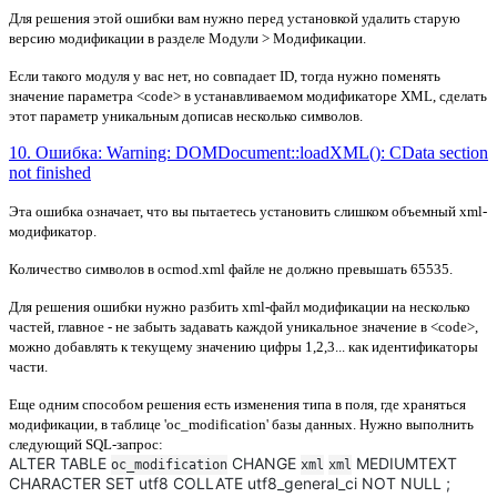
Для решения этой ошибки вам нужно перед установкой удалить старую
версию модификации в разделе Модули > Модификации.
Если такого модуля у вас нет, но совпадает ID, тогда нужно поменять
значение параметра <code> в устанавливаемом модификаторе XML, сделать
этот параметр уникальным дописав несколько символов.
10. Ошибка: Warning: DOMDocument::loadXML(): CData section
not finished
Эта ошибка означает, что вы пытаетесь установить слишком
объемный xml-
модификатор.
Количество символов в ocmod.xml файле не должно превышать
65535
.
Для решения ошибки нужно разбить xml-файл модификации на несколько
частей, главное - не забыть задавать каждой уникальное значение в <code>,
можно добавлять к текущему значению цифры 1,2,3... как идентификаторы
части.
Еще одним способом решения есть изменения типа в поля, где храняться
модификации, в таблице 'oc_modification' базы данных. Нужно выполнить
следующий SQL-запрос:
ALTER TABLE
CHANGE
MEDIUMTEXT
oc_modification
xml
xml
CHARACTER SET utf8 COLLATE utf8_general_ci NOT NULL ;