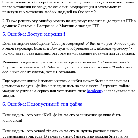
Она установиться без проблем через тот же установщик дополнений, только
после установки не забудьте обновить модификации и затем можете
приступать к установке любых модулей на Opencart 2.
2. Также решить эту ошибку можно по другому: прописать доступы к FTP в
админке Система > Настройки > Магазин > вкладка FTP.
5. Ошибка: Доступ запрещен!
Если вы видите сообщение "
Доступ запрещен! У Вас нет прав для доступа
к этой странице. Если она Вам нужна, обратитесь к администратору.
" -
нужно дать права администраторам на управление модулем или страницей.
Решение:
в админке Opencart 2 переходим в
Система > Пользователи >
Группы пользователей > Администраторы
и здесь нажимаем
"Выделить
все"
ниже обоих блоков, затем
Сохранить
.
Еще одной причиной появления этой ошибки может быть не правильная
установка модуля - файлы не загрузились на свои места. Загрузите файлы
модуля вручную на сервер или установите фикс
localcopy
и переустановите
модуль.
6. Ошибка: Недопустимый тип файла!
Если модуль - это один XML файл, то его расширение должно быть
.ocmod.xml
Если модуль - это ocmod.zip архив, то его не нужно распаковывать, а
устанавливать как есть. В таком архиве
обязательно
должна быть папка