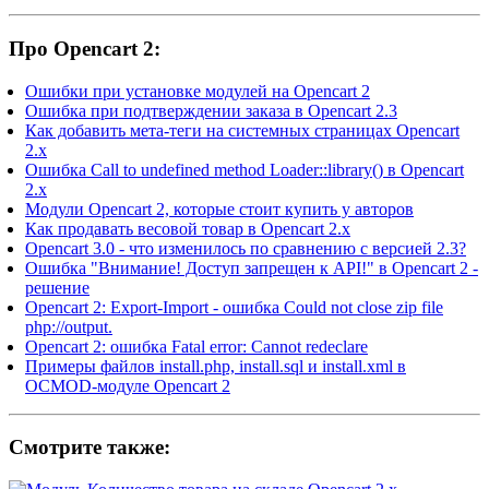
Про Opencart 2:
Ошибки при установке модулей на Opencart 2
Ошибка при подтверждении заказа в Opencart 2.3
Как добавить мета-теги на системных страницах Opencart
2.x
Ошибка Call to undefined method Loader::library() в Opencart
2.x
Модули Opencart 2, которые стоит купить у авторов
Как продавать весовой товар в Opencart 2.x
Opencart 3.0 - что изменилось по сравнению с версией 2.3?
Ошибка "Внимание! Доступ запрещен к API!" в Opencart 2 -
решение
Opencart 2: Export-Import - ошибка Could not close zip file
php://output.
Opencart 2: ошибка Fatal error: Cannot redeclare
Примеры файлов install.php, install.sql и install.xml в
OCMOD-модуле Opencart 2
Смотрите также: