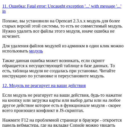
11. Ошибка: Fatal error: Uncaught exception '...' with message '...'
in
Похоже, вы установили на Opencart 2.3.x.x модуль для более
старых версий этой системы, то есть не совместимый модуль.
Нужно удалить все файлы этого модуля, иначе ошибка не
исчезнет.
Для удаления файлов модулей из админкм в один клик можно
использовать
модуль
Также данная ошибка может возникать, если скрипт
обращается к несуществующей таблице в базе данных. То
есть, таблица модуля не создалась при установке. Читайте
инструкцию по установке и переустановите модуль.
12. Модуль не реагирует на ваши действия
Если модуль не реагирует на ваши действия, будь-то нажатие
на кнопку или загрузка карты или выбор даты или на любое
другое действие которое есть в функционале модуля - скорее
всего произошел конфликт в JS-скриптах.
Нажмите F12 на проблемной странице в браузере - откроется
панель вебмастера, где на вкладке Console можно увидеть