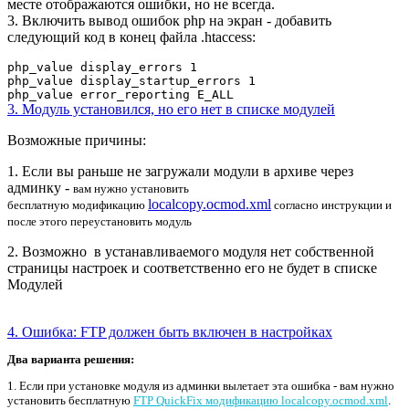
месте отображаются ошибки, но не всегда.
3. Включить вывод ошибок php на экран - добавить
следующий код
в конец файла .htaccess:
php_value display_errors 1
php_value display_startup_errors 1
php_value error_reporting E_ALL
3. Модуль установился, но его нет в списке модулей
Возможные причины:
1. Если вы раньше не загружали модули в архиве через
админку -
вам нужно установить
localcopy.ocmod.xml
бесплатную
модификацию
согласно инструкции и
после этого переустановить модуль
2. Возможно в устанавливаемого модуля нет собственной
страницы настроек и соответственно его не будет в списке
Модулей
4. Ошибка: FTP должен быть включен в настройках
Два варианта решения:
1. Если при установке модуля из админки вылетает эта ошибка - вам нужно
установить бесплатную
FTP QuickFix модификацию localcopy.ocmod.xml
.